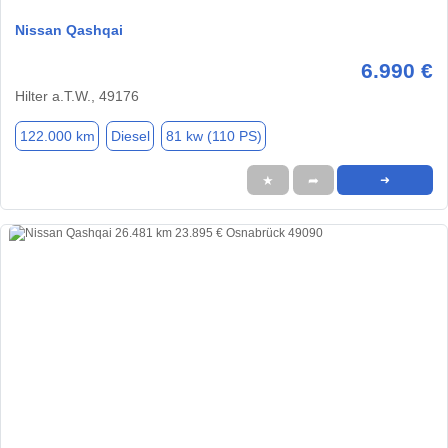
Nissan Qashqai
6.990 €
Hilter a.T.W., 49176
122.000 km
Diesel
81 kw (110 PS)
★
➦
➜