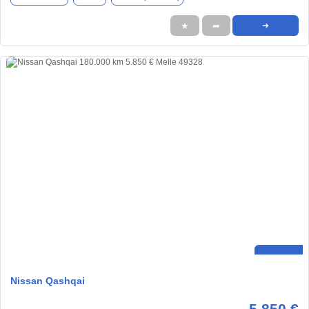
★
➦
➜
Nissan Qashqai
5.850 €