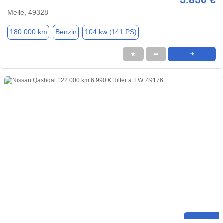
Melle, 49328
180.000 km
Benzin
104 kw (141 PS)
★
➦
➜