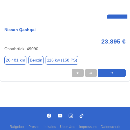
Nissan Qashqai
23.895 €
Osnabrück, 49090
26.481 km
Benzin
116 kw (158 PS)
★
➦
➜
Ratgeber
Presse
Lokales
Über Uns
Impressum
Datenschutz