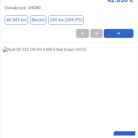
Osnabrück, 49080
46.943 km
Benzin
150 kw (204 PS)
★
➦
➜