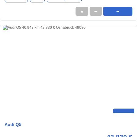
★
➦
➜
Audi Q5
42.830 €