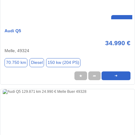
Audi Q5
34.990 €
Melle, 49324
70.750 km
Diesel
150 kw (204 PS)
★
➦
➜