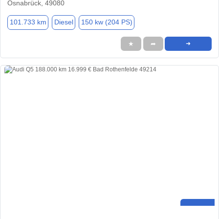
Osnabrück, 49080
101.733 km
Diesel
150 kw (204 PS)
★
➦
➜