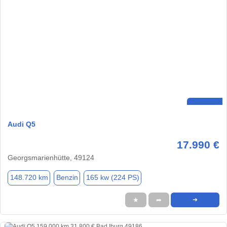
Audi Q5
17.990 €
Georgsmarienhütte, 49124
148.720 km
Benzin
165 kw (224 PS)
★
➦
➜