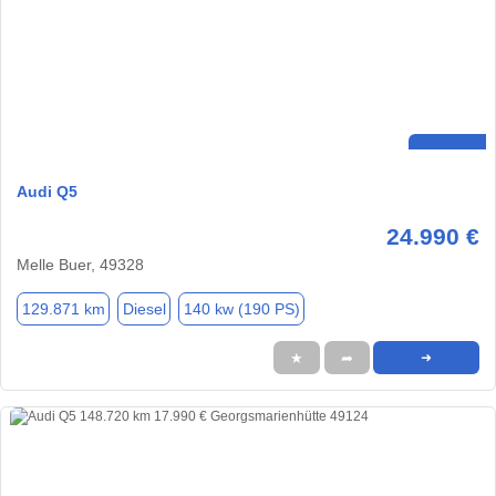
Audi Q5
24.990 €
Melle Buer, 49328
129.871 km
Diesel
140 kw (190 PS)
★
➦
➜