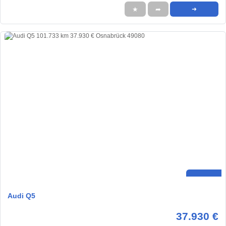
★
➦
➜
Audi Q5
37.930 €