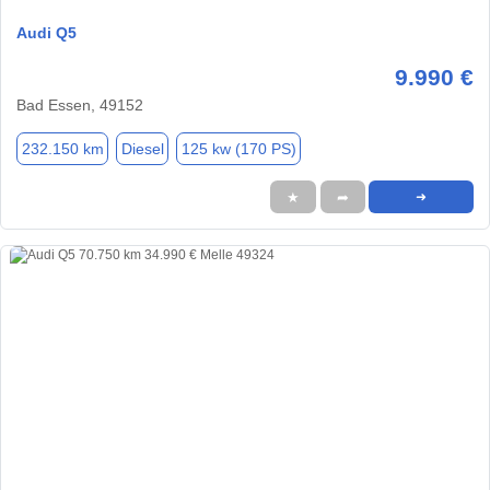
Audi Q5
9.990 €
Bad Essen, 49152
232.150 km
Diesel
125 kw (170 PS)
★
➦
➜