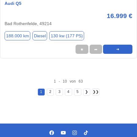
Audi Q5
16.999 €
Bad Rothenfelde, 49214
188.000 km
Diesel
130 kw (177 PS)
★
➦
➜
1 - 10 von 63
1
2
3
4
5
❯
❯❯