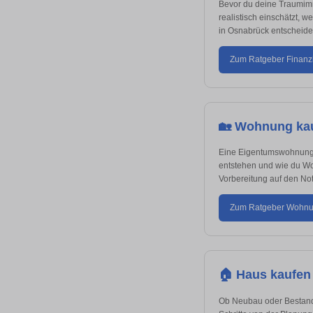
Bevor du deine Traumimmo
realistisch einschätzt,
in Osnabrück entscheiden
Zum Ratgeber Finanz
🏡 Wohnung ka
Eine Eigentumswohnung is
entstehen und wie du Wo
Vorbereitung auf den Not
Zum Ratgeber Wohnu
🏠 Haus kaufen
Ob Neubau oder Bestands