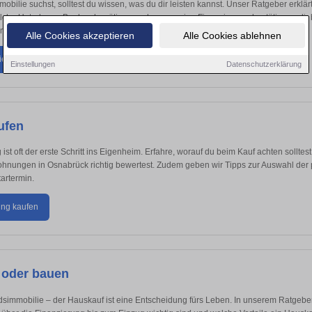
bilie suchst, solltest du wissen, was du dir leisten kannst. Unser Ratgeber erklärt
 welche Unterlagen Banken benötigen und warum eine Finanzierungsbestätigung dir
de Vorteile verschafft.
Alle Cookies akzeptieren
Alle Cookies ablehnen
ierung
Einstellungen
Datenschutzerklärung
ufen
t oft der erste Schritt ins Eigenheim. Erfahre, worauf du beim Kauf achten sollte
hnungen in Osnabrück richtig bewertest. Zudem geben wir Tipps zur Auswahl der
artermin.
ng kaufen
 oder bauen
immobilie – der Hauskauf ist eine Entscheidung fürs Leben. In unserem Ratgeber 