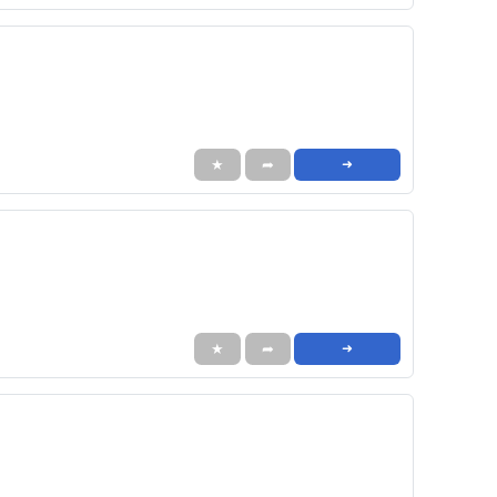
★
➦
➜
★
➦
➜