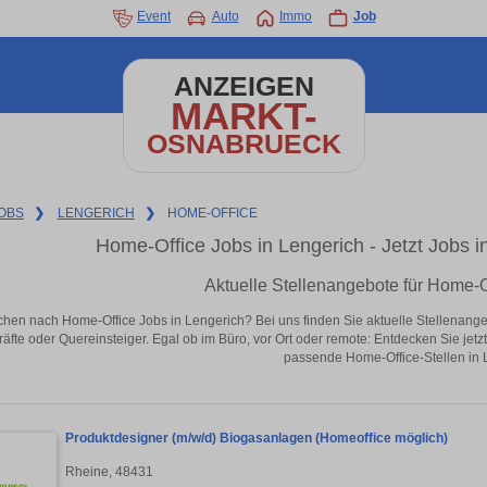
Event
Auto
Immo
Job
ANZEIGEN
MARKT-
OSNABRUECK
OBS
❯
LENGERICH
❯
HOME-OFFICE
Home-Office Jobs in Lengerich - Jetzt Jobs in
Aktuelle Stellenangebote für Home-O
chen nach Home-Office Jobs in Lengerich? Bei uns finden Sie aktuelle Stellenangebot
äfte oder Quereinsteiger. Egal ob im Büro, vor Ort oder remote: Entdecken Sie jet
passende Home-Office-Stellen in 
Produktdesigner (m/w/d) Biogasanlagen (Homeoffice möglich)
Rheine, 48431