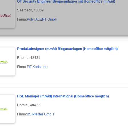
OT Security Engineer Biogasanlagen mit Homeoffice (m/w/d)
Saerbeck, 48369
Firma:
PolyTALENT GmbH
Produktdesigner (m/w/d) Biogasanlagen (Homeoffice möglich)
Rheine, 48431
Firma:
FIZ Karlsruhe
HSE Manager (m/w/d) International (Homeoffice möglich)
Hörstel, 48477
Firma:
BS Pfeiffer GmbH