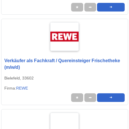
★
➦
➜
Verkäufer als Fachkraft / Quereinsteiger Frischetheke
(m/w/d)
Bielefeld, 33602
Firma:
REWE
★
➦
➜