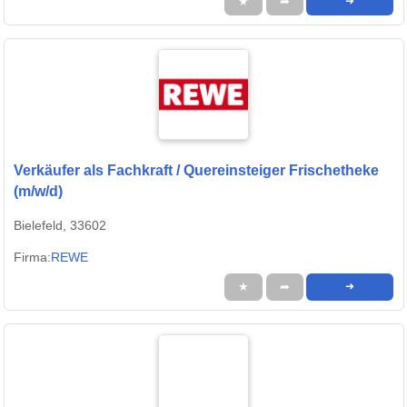
★
➦
➜
Verkäufer als Fachkraft / Quereinsteiger Frischetheke
(m/w/d)
Bielefeld, 33602
Firma:
REWE
★
➦
➜