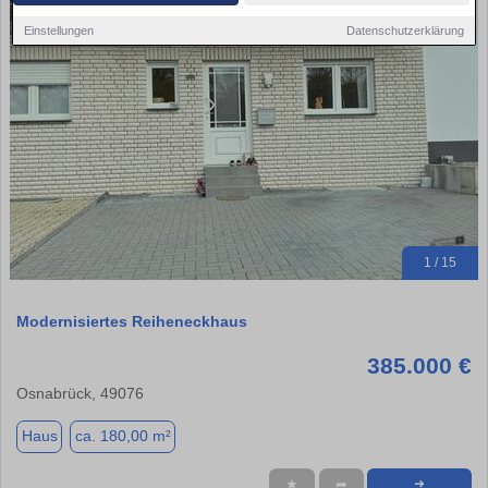
Einstellungen
Datenschutzerklärung
1 / 15
Modernisiertes Reiheneckhaus
385.000 €
Osnabrück, 49076
Haus
ca. 180,00 m²
★
➦
➜