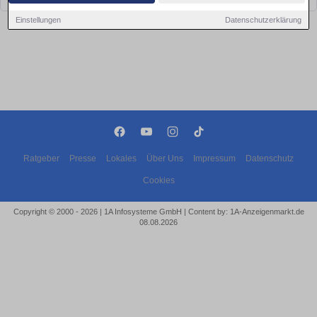
Einstellungen
Datenschutzerklärung
Ratgeber
Presse
Lokales
Über Uns
Impressum
Datenschutz
Cookies
Copyright © 2000 - 2026 | 1A Infosysteme GmbH | Content by: 1A-Anzeigenmarkt.de
08.08.2026