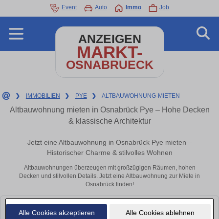
Event
Auto
Immo
Job
ANZEIGEN
MARKT-
OSNABRUECK
❯
IMMOBILIEN
❯
PYE
❯
ALTBAUWOHNUNG-MIETEN
Altbauwohnung mieten in Osnabrück Pye – Hohe Decken
& klassische Architektur
Jetzt eine Altbauwohnung in Osnabrück Pye mieten –
Historischer Charme & stilvolles Wohnen
Altbauwohnungen überzeugen mit großzügigen Räumen, hohen
Decken und stilvollen Details. Jetzt eine Altbauwohnung zur Miete in
Osnabrück finden!
Leider konnten wir derzeit keine passenden Objekte finden. Schauen Sie
Alle Cookies akzeptieren
Alle Cookies ablehnen
bald wieder vorbei!