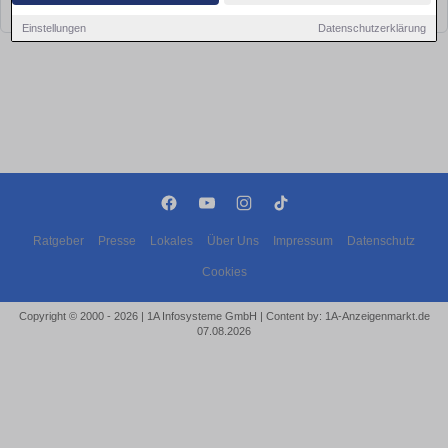
bald wieder vorbei!
Einstellungen
Datenschutzerklärung
Ratgeber
Presse
Lokales
Über Uns
Impressum
Datenschutz
Cookies
Copyright © 2000 - 2026 | 1A Infosysteme GmbH | Content by: 1A-Anzeigenmarkt.de
07.08.2026