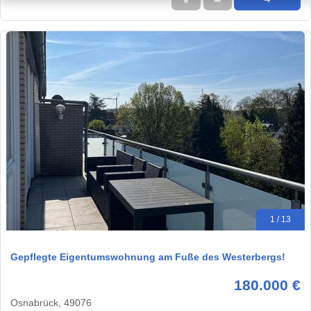
★
➦
➜
1 / 13
Gepflegte Eigentumswohnung am Fuße des Westerbergs!
180.000 €
Osnabrück, 49076