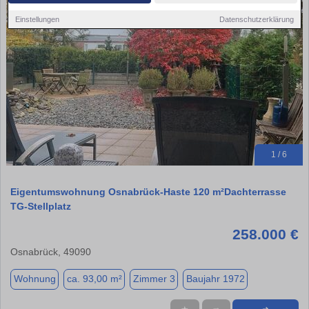
Einstellungen
Datenschutzerklärung
1 / 6
Eigentumswohnung Osnabrück-Haste 120 m²Dachterrasse
TG-Stellplatz
258.000 €
Osnabrück, 49090
Wohnung
ca. 93,00 m²
Zimmer 3
Baujahr 1972