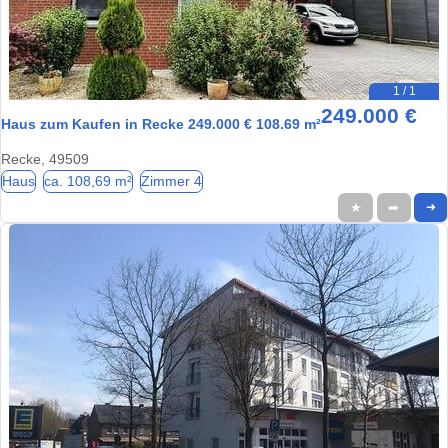
1 / 1
249.000 €
Haus zum Kaufen in Recke 249.000 € 108.69 m²
Recke, 49509
Haus
ca. 108,69 m²
Zimmer 4
★
➦
➜