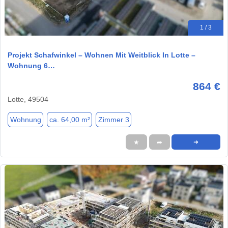
1 / 3
Projekt Schafwinkel – Wohnen Mit Weitblick In Lotte –
Wohnung 6…
864 €
Lotte, 49504
Wohnung
ca. 64,00 m²
Zimmer 3
★
➦
➜