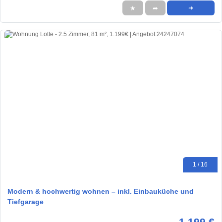
★
➦
➜
1 / 16
Modern & hochwertig wohnen – inkl. Einbauküche und
Tiefgarage
1.199 €