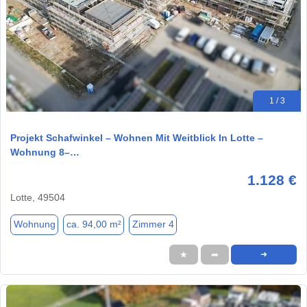
1 / 3
Projekt Schafwinkel – Wohnen Mit Weitblick In Lotte –
Wohnung 8–…
1.128 €
Lotte, 49504
Wohnung
ca. 94,00 m²
Zimmer 4
★
➦
➜