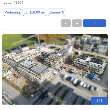
Lotte, 49504
Wohnung
ca. 116,00 m²
Zimmer 5
★
➦
➜
1 / 3