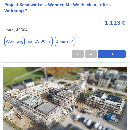
Projekt Schafwinkel – Wohnen Mit Weitblick In Lotte –
Wohnung 7…
1.113 €
Lotte, 49504
Wohnung
ca. 89,00 m²
Zimmer 4
★
➦
➜