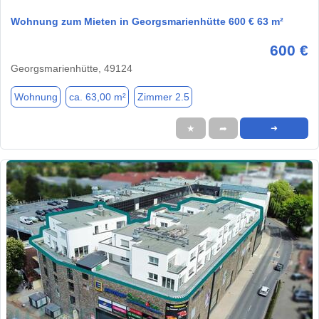
Wohnung zum Mieten in Georgsmarienhütte 600 € 63 m²
600 €
Georgsmarienhütte, 49124
Wohnung
ca. 63,00 m²
Zimmer 2.5
★
➦
➜