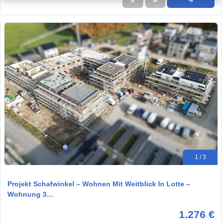
★
➦
➜
1 / 3
Projekt Schafwinkel – Wohnen Mit Weitblick In Lotte –
Wohnung 3…
1.276 €