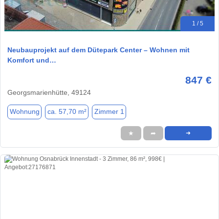
1 / 5
Neubauprojekt auf dem Dütepark Center – Wohnen mit
Komfort und…
847 €
Georgsmarienhütte, 49124
Wohnung
ca. 57,70 m²
Zimmer 1
★
➦
➜