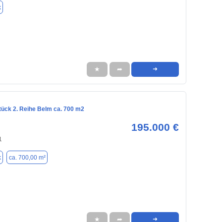
k
★
➦
➜
ück 2. Reihe Belm ca. 700 m2
195.000 €
1
k
ca. 700,00 m²
★
➦
➜