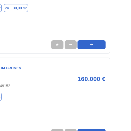
k
ca. 130,00 m²
★
➦
➜
Z IM GRÜNEN
160.000 €
 49152
k