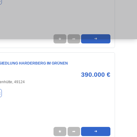
k
★
➦
➜
 SIEDLUNG HARDERBERG IM GRÜNEN
390.000 €
enhütte, 49124
k
★
➦
➜