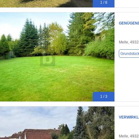
1 / 8
GENÜGEND 
Melle, 493
Grundstüc
1 / 3
VERWIRKLI
Melle, 493