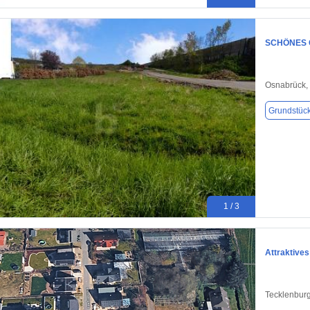
SCHÖNES 
Osnabrück,
Grundstüc
1 / 3
Attraktive
Tecklenburg