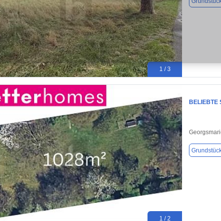
Grundstüc
1 / 3
BELIEBTE
Georgsmari
Grundstüc
1 / 2