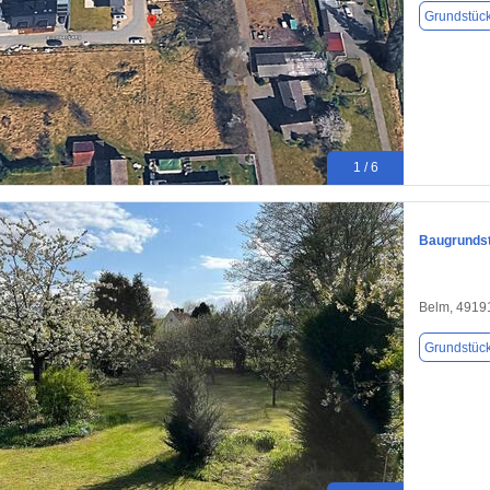
Grundstüc
1 / 6
Baugrundst
Belm, 4919
Grundstüc