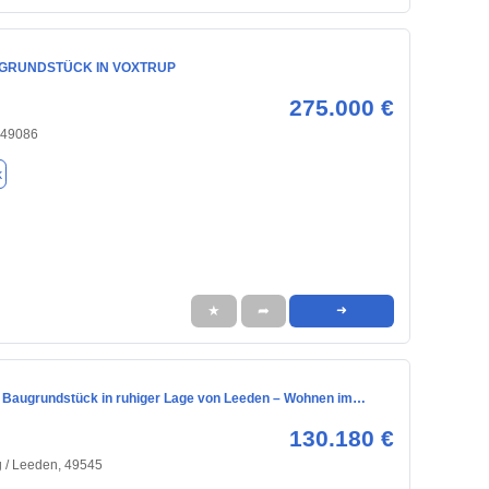
GRUNDSTÜCK IN VOXTRUP
275.000 €
 49086
k
★
➦
➜
s Baugrundstück in ruhiger Lage von Leeden – Wohnen im…
130.180 €
 / Leeden, 49545