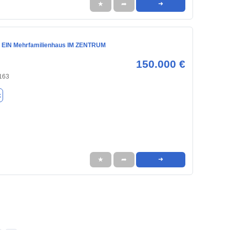
★
➦
➜
 EIN Mehrfamilienhaus IM ZENTRUM
150.000 €
163
k
★
➦
➜