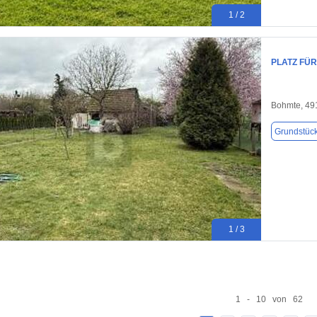
1 / 2
PLATZ FÜR
Bohmte, 49
Grundstüc
1 / 3
1 - 10 von 62