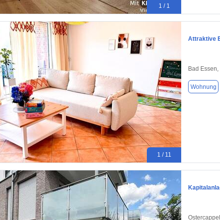
1 / 1
Attraktive
Bad Essen,
Wohnung
1 / 11
Kapitalanl
Ostercappe