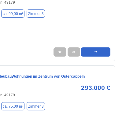
ln, 49179
ca. 99,00 m²
Zimmer 3
★
➦
➜
NeubauWohnungen im Zentrum von Ostercappeln
293.000 €
ln, 49179
ca. 75,00 m²
Zimmer 3