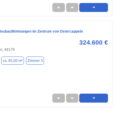
★
➦
➜
NeubauWohnungen im Zentrum von Ostercappeln
324.600 €
ln, 49179
ca. 85,00 m²
Zimmer 3
★
➦
➜