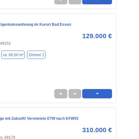
 Eigentumswohnung im Kurort Bad Essen
129.000 €
 49152
ca. 66,00 m²
Zimmer 2
★
➦
➜
age mit Zukunft! Vermietete ETW nach KFW55
310.000 €
ln, 49179