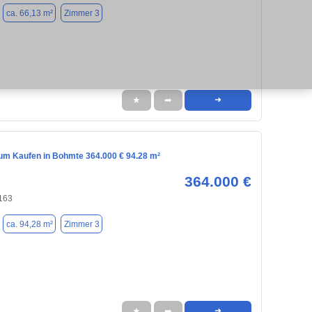
ca. 66,13 m²
Zimmer 3
★
➦
➜
m Kaufen in Bohmte 364.000 € 94.28 m²
364.000 €
163
ca. 94,28 m²
Zimmer 3
★
➦
➜