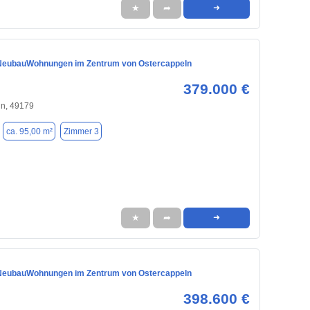
★
➦
➜
NeubauWohnungen im Zentrum von Ostercappeln
379.000 €
ln, 49179
ca. 95,00 m²
Zimmer 3
★
➦
➜
NeubauWohnungen im Zentrum von Ostercappeln
398.600 €