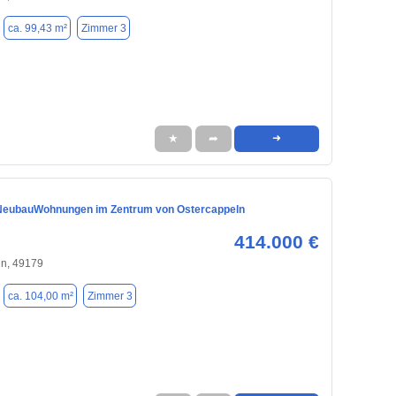
ca. 99,43 m²
Zimmer 3
★
➦
➜
NeubauWohnungen im Zentrum von Ostercappeln
414.000 €
ln, 49179
ca. 104,00 m²
Zimmer 3