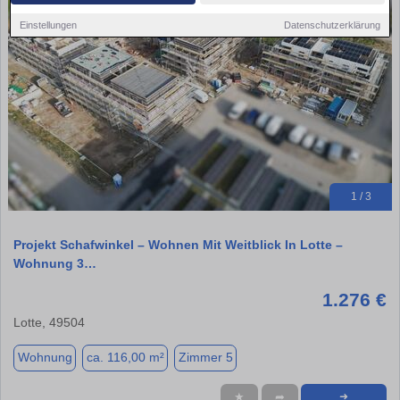
Einstellungen
Datenschutzerklärung
1 / 3
Projekt Schafwinkel – Wohnen Mit Weitblick In Lotte –
Wohnung 3…
1.276 €
Lotte, 49504
Wohnung
ca. 116,00 m²
Zimmer 5
★
➦
➜