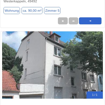
Westerkappeln, 49492
Wohnung
ca. 90,00 m²
Zimmer 5
★
➦
➜
1 / 1