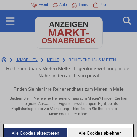
Event
Auto
Immo
Job
ANZEIGEN
MARKT-
OSNABRUECK
❯
IMMOBILIEN
❯
MELLE
❯
REIHENENDHAUS-MIETEN
Reihenendhaus Mieten Melle - Eigentumswohnung in der
Nähe finden auch von privat
Finden Sie hier Ihre Reihenendhaus zum Mieten in Melle
Suchen Sie in Melle eine Reihenendhaus zum Mieten? Finden Sie hier
eine große Auswahl an Eigentumswohnungen. Egal, ob als
Kapitalanlage oder zur Vermietung – hier finden Sie Ihre Immobilie in
Melle oder in der Nähe.
Leider konnten wir derzeit keine passenden Objekte finden. Schauen Sie
Alle Cookies akzeptieren
Alle Cookies ablehnen
bald wieder vorbei!