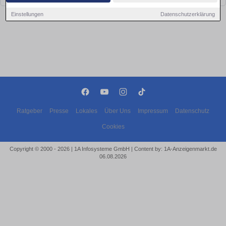
Einstellungen
Datenschutzerklärung
Ratgeber
Presse
Lokales
Über Uns
Impressum
Datenschutz
Cookies
Copyright © 2000 - 2026 | 1A Infosysteme GmbH | Content by: 1A-Anzeigenmarkt.de
06.08.2026