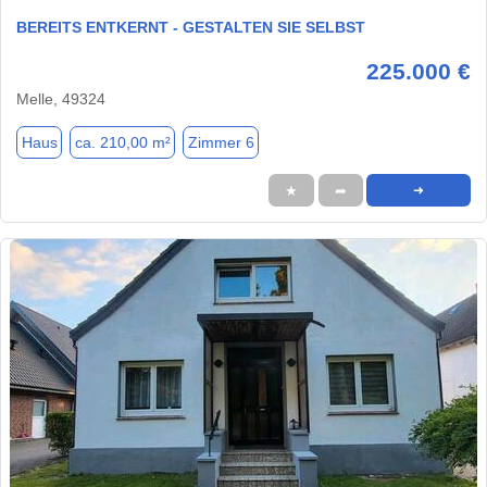
BEREITS ENTKERNT - GESTALTEN SIE SELBST
225.000 €
Melle, 49324
Haus
ca. 210,00 m²
Zimmer 6
★
➦
➜