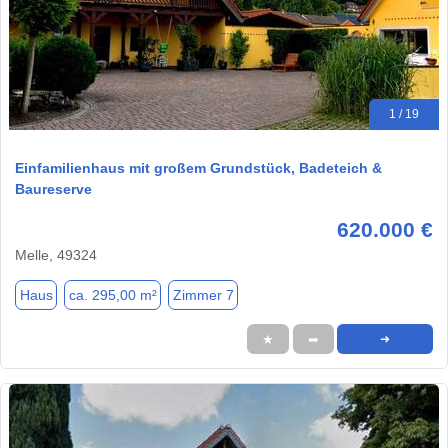
1 / 19
Einfamilienhaus mit großem Grundstück, Badeteich &
Baureserve
620.000 €
Melle, 49324
Haus
ca. 295,00 m²
Zimmer 7
★
➦
➜