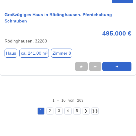
Großzügiges Haus in Rödinghausen. Pferdehaltung
Schrauben
495.000 €
Rödinghausen, 32289
Haus
ca. 241,00 m²
Zimmer 8
★
➦
➜
1 - 10 von 263
1
2
3
4
5
❯
❯❯