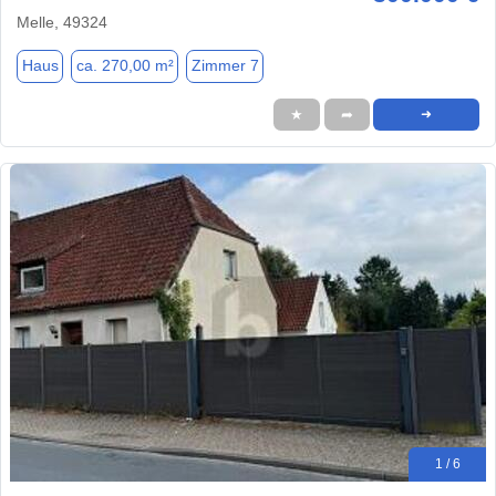
Melle, 49324
Haus
ca. 270,00 m²
Zimmer 7
★
➦
➜
1 / 6