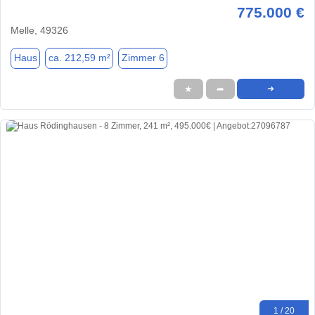
775.000 €
Melle, 49326
Haus
ca. 212,59 m²
Zimmer 6
★
➦
➜
1 / 20