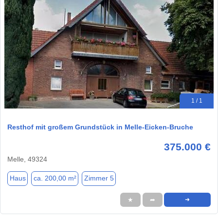
1 / 1
Resthof mit großem Grundstück in Melle-Eicken-Bruche
375.000 €
Melle, 49324
Haus
ca. 200,00 m²
Zimmer 5
★
➦
➜