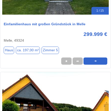
1 / 15
Einfamilienhaus mit großen Gründstück in Melle
299.999 €
Melle, 49324
Haus
ca. 197,00 m²
Zimmer 5
★
➦
➜