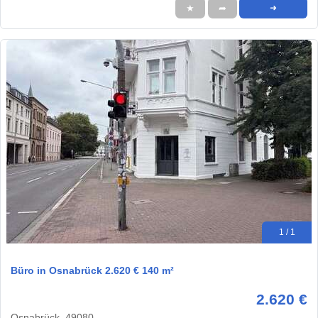
★
➦
➜
1 / 1
Büro in Osnabrück 2.620 € 140 m²
2.620 €
Osnabrück, 49080