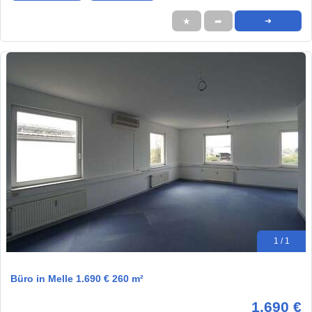
★
➦
➜
1 / 1
Büro in Melle 1.690 € 260 m²
1.690 €