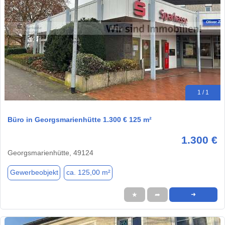
1 / 1
Büro in Georgsmarienhütte 1.300 € 125 m²
1.300 €
Georgsmarienhütte, 49124
Gewerbeobjekt
ca. 125,00 m²
★
➦
➜