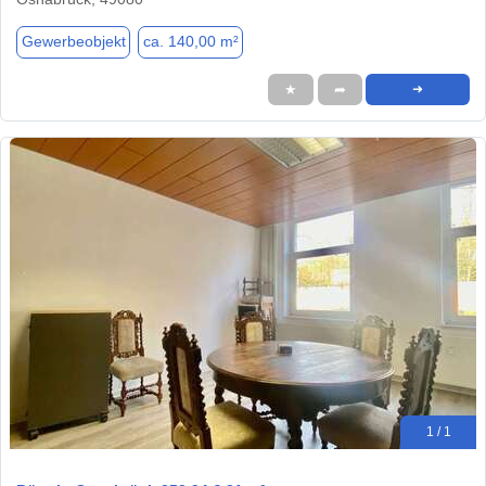
Gewerbeobjekt
ca. 140,00 m²
★
➦
➜
1 / 1