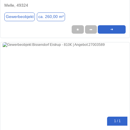
Melle, 49324
Gewerbeobjekt
ca. 260,00 m²
★
➦
➜
1 / 1