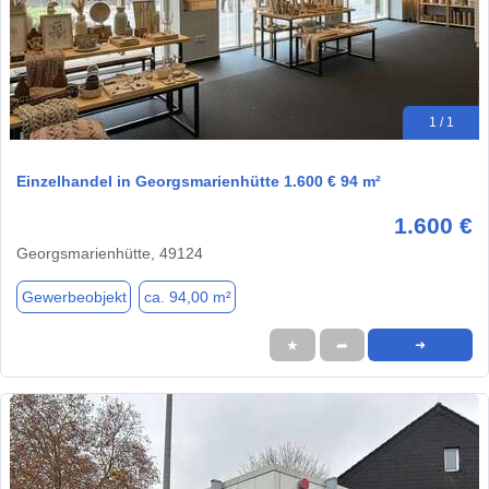
1 / 1
Einzelhandel in Georgsmarienhütte 1.600 € 94 m²
1.600 €
Georgsmarienhütte, 49124
Gewerbeobjekt
ca. 94,00 m²
★
➦
➜