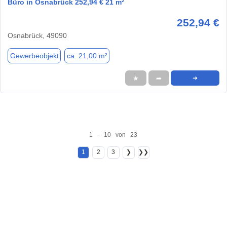
Büro in Osnabrück 252,94 € 21 m²
252,94 €
Osnabrück, 49090
Gewerbeobjekt
ca. 21,00 m²
★
➦
➜
1 - 10 von 23
1
2
3
❯
❯❯