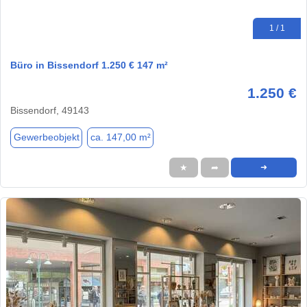
1 / 1
Büro in Bissendorf 1.250 € 147 m²
1.250 €
Bissendorf, 49143
Gewerbeobjekt
ca. 147,00 m²
★
➦
➜