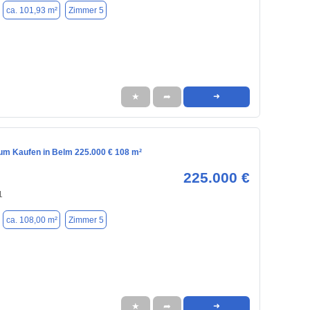
ca. 101,93 m²
Zimmer 5
★
➦
➜
m Kaufen in Belm 225.000 € 108 m²
225.000 €
1
ca. 108,00 m²
Zimmer 5
★
➦
➜