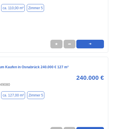
ca. 110,00 m²
Zimmer 5
★
➦
➜
m Kaufen in Osnabrück 240.000 € 127 m²
240.000 €
 49080
ca. 127,00 m²
Zimmer 5