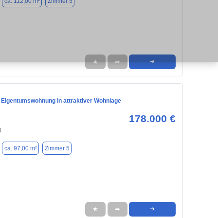
ca. 112,00 m²
Zimmer 5
★
➦
➜
Eigentumswohnung in attraktiver Wohnlage
178.000 €
4
ca. 97,00 m²
Zimmer 5
★
➦
➜