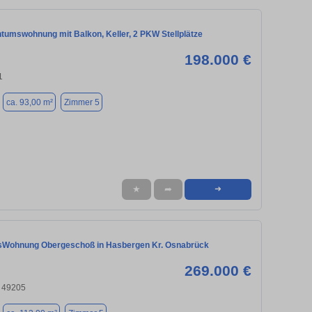
ntumswohnung mit Balkon, Keller, 2 PKW Stellplätze
198.000 €
1
ca. 93,00 m²
Zimmer 5
★
➦
➜
sWohnung Obergeschoß in Hasbergen Kr. Osnabrück
269.000 €
 49205