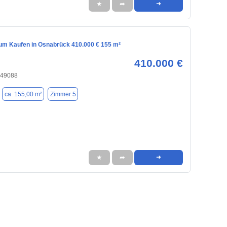
★
➦
➜
m Kaufen in Osnabrück 410.000 € 155 m²
410.000 €
 49088
ca. 155,00 m²
Zimmer 5
★
➦
➜