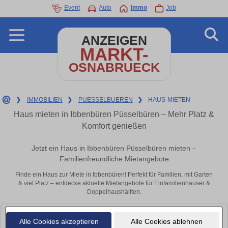
Event
Auto
Immo
Job
ANZEIGEN
MARKT-
OSNABRUECK
❯
IMMOBILIEN
❯
PUESSELBUEREN
❯
HAUS-MIETEN
Haus mieten in Ibbenbüren Püsselbüren – Mehr Platz &
Komfort genießen
Jetzt ein Haus in Ibbenbüren Püsselbüren mieten –
Familienfreundliche Mietangebote
Finde ein Haus zur Miete in Ibbenbüren! Perfekt für Familien, mit Garten
& viel Platz – entdecke aktuelle Mietangebote für Einfamilienhäuser &
Doppelhaushälften.
Leider konnten wir derzeit keine passenden Objekte finden. Schauen Sie
Alle Cookies akzeptieren
Alle Cookies ablehnen
bald wieder vorbei!