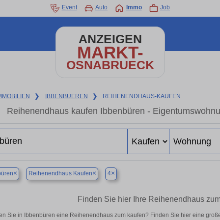
Event
Auto
Immo
Job
ANZEIGEN
MARKT-
OSNABRUECK
MMOBILIEN
❯
IBBENBUEREN
❯
REIHENENDHAUS-KAUFEN
Reihenendhaus kaufen Ibbenbüren - Eigentumswohnung
×
×
×
büren
Reihenendhaus Kaufen
4
Finden Sie hier Ihre Reihenendhaus zum
n Sie in Ibbenbüren eine Reihenendhaus zum kaufen? Finden Sie hier eine groß