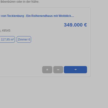
n Ibbenbüren oder in der Nähe.
e von Tecklenburg - Ein Reihenendhaus mit Weitblick…
349.000 €
g, 49545
. 117,95 m²
Zimmer 6
★
➦
➜