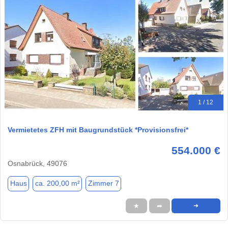
1 / 12
Vermietetes ZFH mit Baugrundstück *Provisionsfrei*
554.000 €
Osnabrück, 49076
Haus
ca. 200,00 m²
Zimmer 7
★
➦
➜