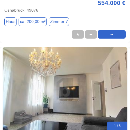
554.000 €
Osnabrück, 49076
Haus
ca. 200,00 m²
Zimmer 7
★
➦
➜
1 / 6