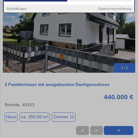
Einstellungen
Datenschutzerklärung
1 / 2
2 Familienhaus mit ausgebautem Dachgescchoss
440.000 €
Bohmte, 49163
Haus
ca. 250,00 m²
Zimmer 11
★
➦
➜