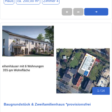
Haus
ca. 200,00 m²
Zimmer 4
★
➦
➜
1 / 14
Baugrundstück & Zweifamilienhaus *provisionsfrei