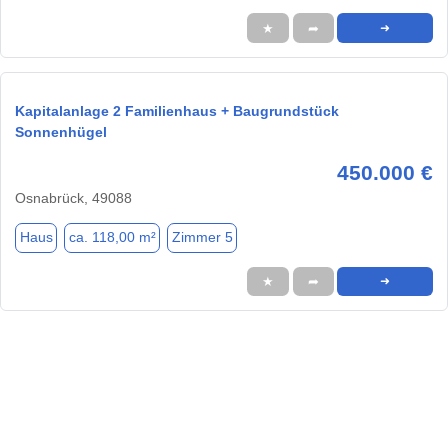
★
➦
➜
Kapitalanlage 2 Familienhaus + Baugrundstück
Sonnenhügel
450.000 €
Osnabrück, 49088
Haus
ca. 118,00 m²
Zimmer 5
★
➦
➜