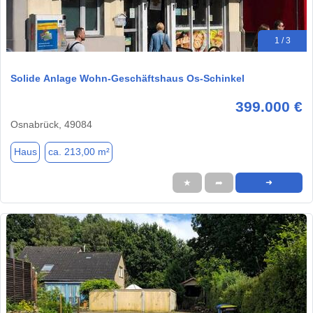
1 / 3
Solide Anlage Wohn-Geschäftshaus Os-Schinkel
399.000 €
Osnabrück, 49084
Haus
ca. 213,00 m²
★
➦
➜