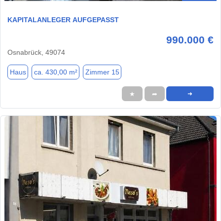
KAPITALANLEGER AUFGEPASST
990.000 €
Osnabrück, 49074
Haus
ca. 430,00 m²
Zimmer 15
★
➦
➜