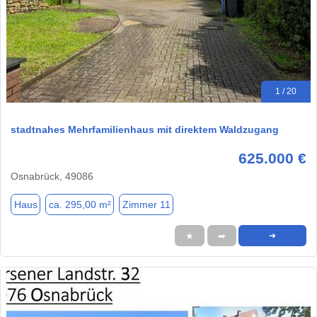
1 / 20
stadtnahes Mehrfamilienhaus mit direktem Waldzugang
625.000 €
Osnabrück, 49086
Haus
ca. 295,00 m²
Zimmer 11
★
➦
➜