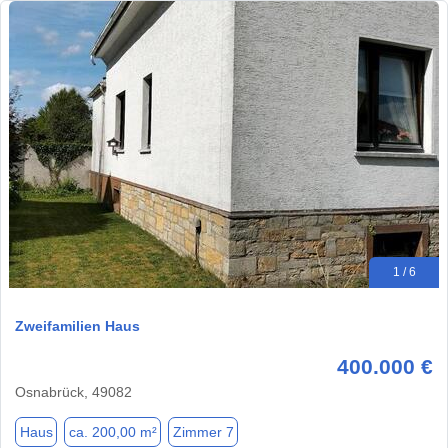
1 / 6
Zweifamilien Haus
400.000 €
Osnabrück, 49082
Haus
ca. 200,00 m²
Zimmer 7