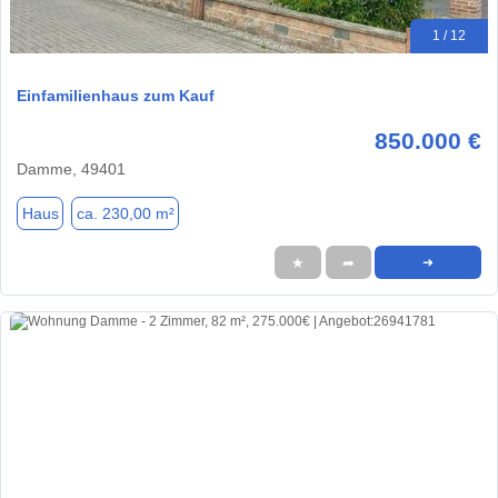
1 / 12
Einfamilienhaus zum Kauf
850.000 €
Damme, 49401
Haus
ca. 230,00 m²
★
➦
➜