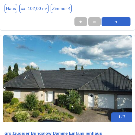
Haus
ca. 102,00 m²
Zimmer 4
★
➦
➜
1 / 7
großzügiger Bungalow Damme Einfamilienhaus