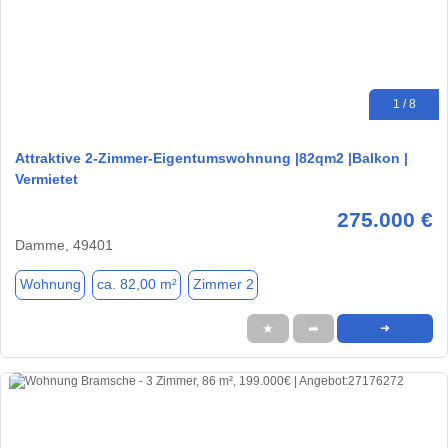
1 / 8
Attraktive 2-Zimmer-Eigentumswohnung |82qm2 |Balkon |
Vermietet
275.000 €
Damme, 49401
Wohnung
ca. 82,00 m²
Zimmer 2
★
➦
➜