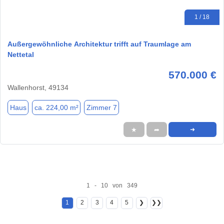
1 / 18
Außergewöhnliche Architektur trifft auf Traumlage am
Nettetal
570.000 €
Wallenhorst, 49134
Haus
ca. 224,00 m²
Zimmer 7
★
➦
➜
1 - 10 von 349
1
2
3
4
5
❯
❯❯