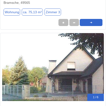
Bramsche, 49565
Wohnung
ca. 75,13 m²
Zimmer 3
★
➦
➜
1 / 6