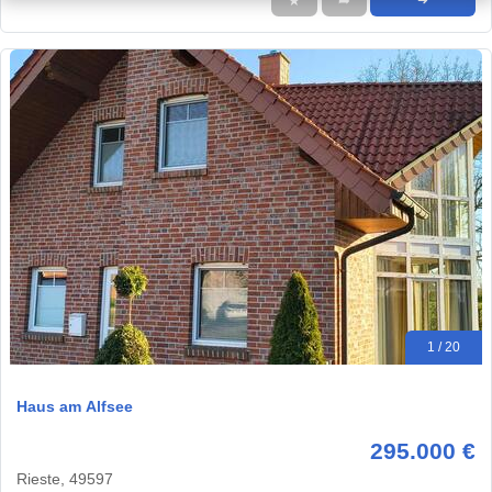
★
➦
➜
1 / 20
Haus am Alfsee
295.000 €
Rieste, 49597