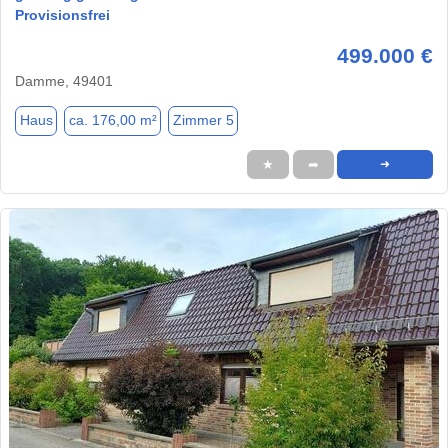
Provisionsfrei
499.000 €
Damme, 49401
Haus
ca. 176,00 m²
Zimmer 5
★
➦
➜