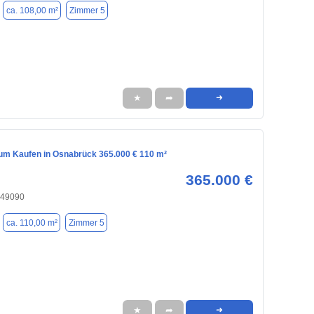
ca. 108,00 m²
Zimmer 5
★
➦
➜
m Kaufen in Osnabrück 365.000 € 110 m²
365.000 €
 49090
ca. 110,00 m²
Zimmer 5
★
➦
➜