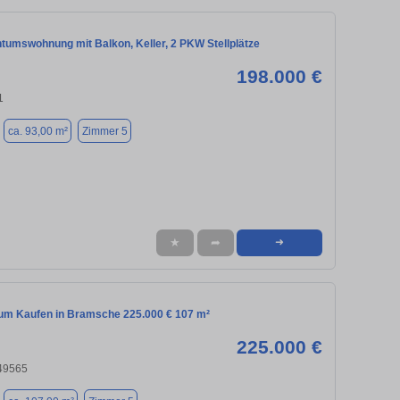
ntumswohnung mit Balkon, Keller, 2 PKW Stellplätze
198.000 €
1
ca. 93,00 m²
Zimmer 5
★
➦
➜
m Kaufen in Bramsche 225.000 € 107 m²
225.000 €
49565