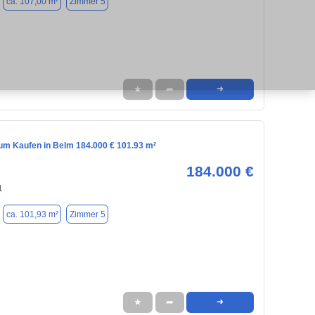
ca. 107,00 m²
Zimmer 5
★
➦
➜
m Kaufen in Belm 184.000 € 101.93 m²
184.000 €
1
ca. 101,93 m²
Zimmer 5
★
➦
➜