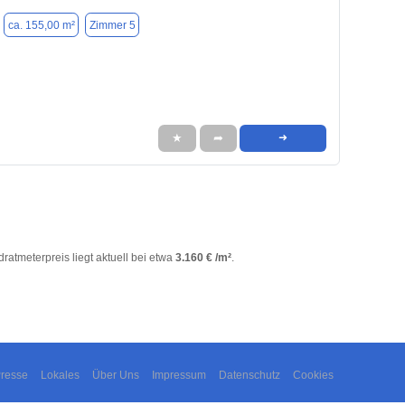
ca. 155,00 m²
Zimmer 5
★
➦
➜
dratmeterpreis liegt aktuell bei etwa
3.160 € /m²
.
resse
Lokales
Über Uns
Impressum
Datenschutz
Cookies