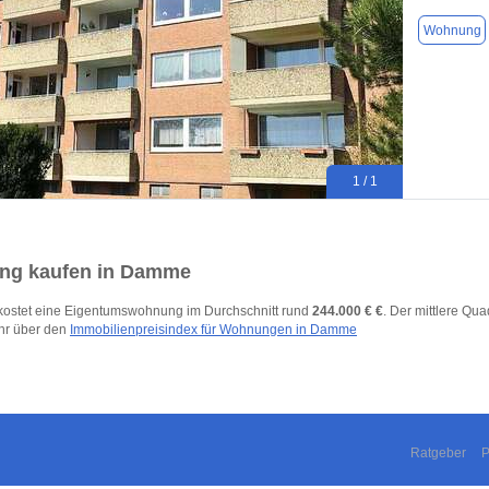
Wohnung
1 / 1
g kaufen in Damme
ostet eine Eigentumswohnung im Durchschnitt rund
244.000 € €
. Der mittlere Qua
hr über den
Immobilienpreisindex für Wohnungen in Damme
Ratgeber
P