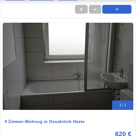
★
➦
➜
1 / 1
4 Zimmer-Wohnug in Osnabrück Haste
620 €