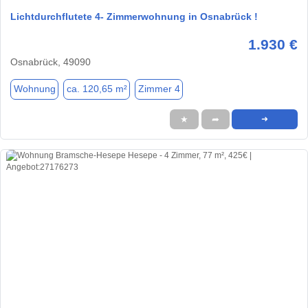
Lichtdurchflutete 4- Zimmerwohnung in Osnabrück !
1.930 €
Osnabrück, 49090
Wohnung
ca. 120,65 m²
Zimmer 4
★
➦
➜