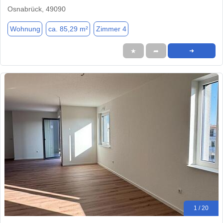
Osnabrück, 49090
Wohnung
ca. 85,29 m²
Zimmer 4
★
➦
➜
1 / 20