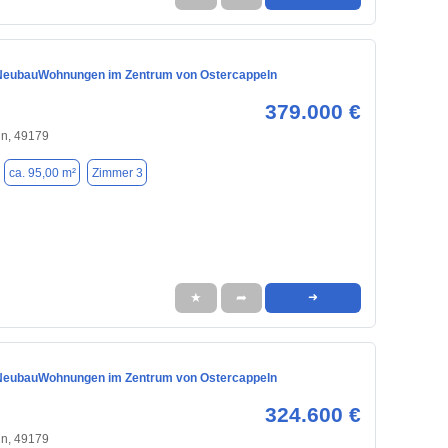
NeubauWohnungen im Zentrum von Ostercappeln
379.000 €
ln, 49179
ca. 95,00 m²
Zimmer 3
★
➦
➜
NeubauWohnungen im Zentrum von Ostercappeln
324.600 €
ln, 49179