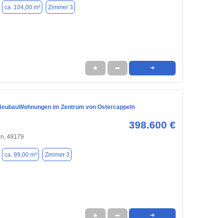
ca. 104,00 m²
Zimmer 3
★
➦
➜
NeubauWohnungen im Zentrum von Ostercappeln
398.600 €
ln, 49179
ca. 99,00 m²
Zimmer 3
★
➦
➜