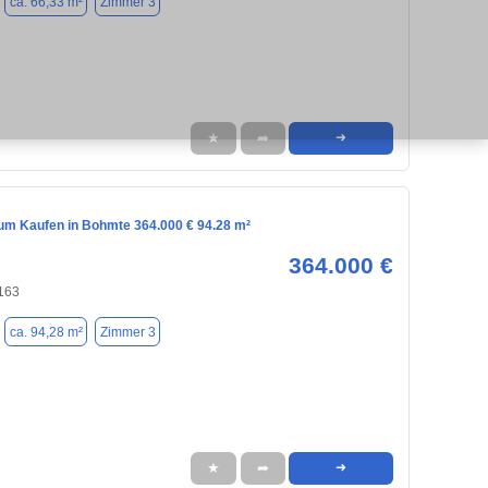
ca. 66,33 m²
Zimmer 3
★
➦
➜
m Kaufen in Bohmte 364.000 € 94.28 m²
364.000 €
163
ca. 94,28 m²
Zimmer 3
★
➦
➜