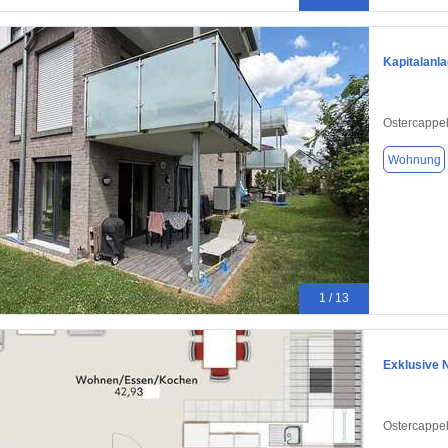
Kapitalanl
Ostercappe
Wohnung
1 / 13
Exklusive 
Ostercappe