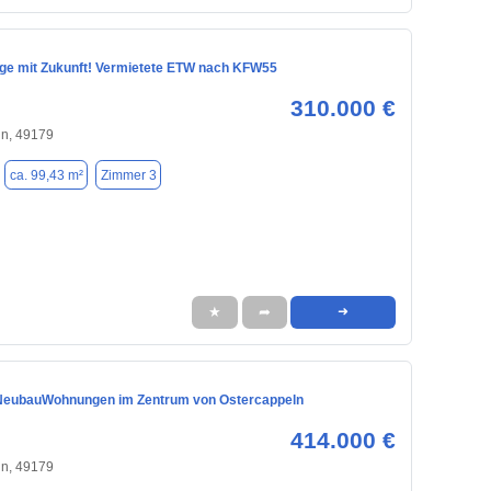
age mit Zukunft! Vermietete ETW nach KFW55
310.000 €
ln, 49179
ca. 99,43 m²
Zimmer 3
★
➦
➜
NeubauWohnungen im Zentrum von Ostercappeln
414.000 €
ln, 49179