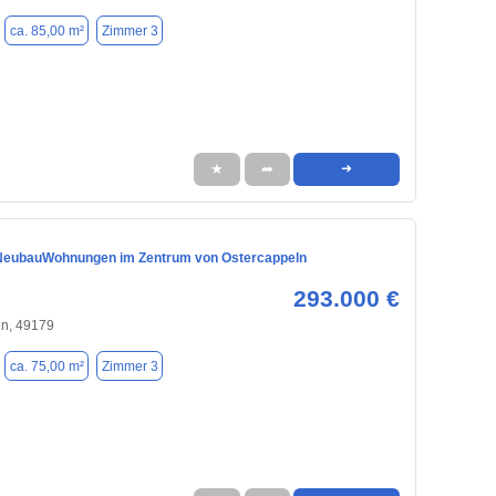
ca. 85,00 m²
Zimmer 3
★
➦
➜
NeubauWohnungen im Zentrum von Ostercappeln
293.000 €
ln, 49179
ca. 75,00 m²
Zimmer 3