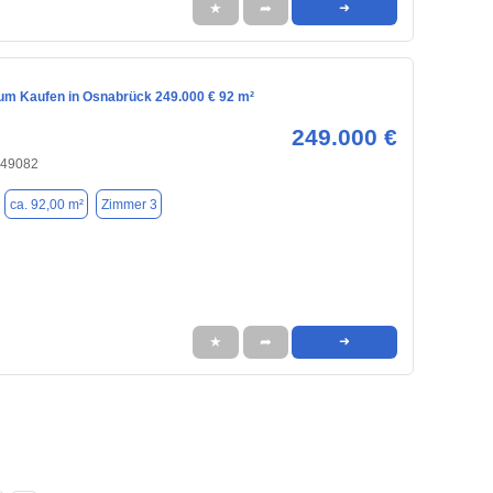
★
➦
➜
m Kaufen in Osnabrück 249.000 € 92 m²
249.000 €
 49082
ca. 92,00 m²
Zimmer 3
★
➦
➜