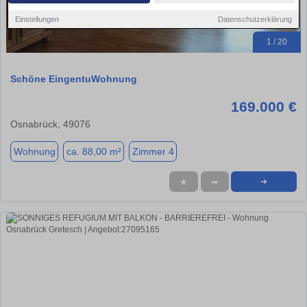
Einstellungen
Datenschutzerklärung
1 / 20
Schöne EingentuWohnung
169.000 €
Osnabrück, 49076
Wohnung
ca. 88,00 m²
Zimmer 4
★
➦
➜