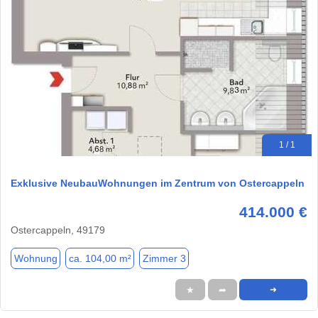
1 / 1
Exklusive NeubauWohnungen im Zentrum von Ostercappeln
414.000 €
Ostercappeln, 49179
Wohnung
ca. 104,00 m²
Zimmer 3
★
➦
➜