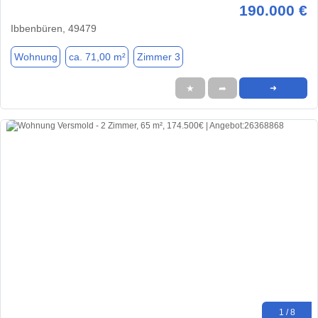
190.000 €
Ibbenbüren, 49479
Wohnung
ca. 71,00 m²
Zimmer 3
★
➦
➜
1 / 8