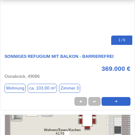
1 / 6
SONNIGES REFUGIUM MIT BALKON - BARRIEREFREI
369.000 €
Osnabrück, 49086
Wohnung
ca. 103,00 m²
Zimmer 3
★
➦
➜