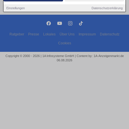
Einstellungen
Datenschutzerklärung
Ratgeber
Presse
Lokales
Über Uns
Impressum
Datenschutz
Cookies
Copyright © 2000 - 2026 | 1A Infosysteme GmbH | Content by: 1A-Anzeigenmarkt.de
06.08.2026