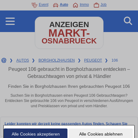
Event
Auto
Immo
Job
ANZEIGEN
MARKT-
OSNABRUECK
❯
AUTOS
❯
BORGHOLZHAUSEN
❯
PEUGEOT
❯
106
Peugeot 106 gebraucht in Borgholzhausen entdecken –
Gebrauchtwagen von privat & Händler
Finden Sie in Borgholzhausen Ihren gebrauchten Peugeot 106
Suchen Sie in Borgholzhausen einen Peugeot 106 Gebrauchtwagen?
Entdecken Sie gebrauchte 106 von Peugeot in verschiedenen Ausführungen
und Preisklassen von privat und vom Händler.
Leider konnten wir derzeit keine passenden Autos finden. Schauen Sie
bald wieder vorbei!
Alle Cookies akzeptieren
Alle Cookies ablehnen