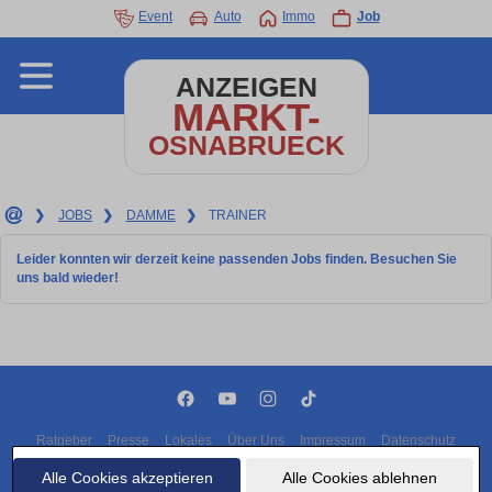
Event
Auto
Immo
Job
ANZEIGEN
MARKT-
OSNABRUECK
❯
JOBS
❯
DAMME
❯
TRAINER
Leider konnten wir derzeit keine passenden Jobs finden. Besuchen Sie
uns bald wieder!
Ratgeber
Presse
Lokales
Über Uns
Impressum
Datenschutz
Cookies
Alle Cookies akzeptieren
Alle Cookies ablehnen