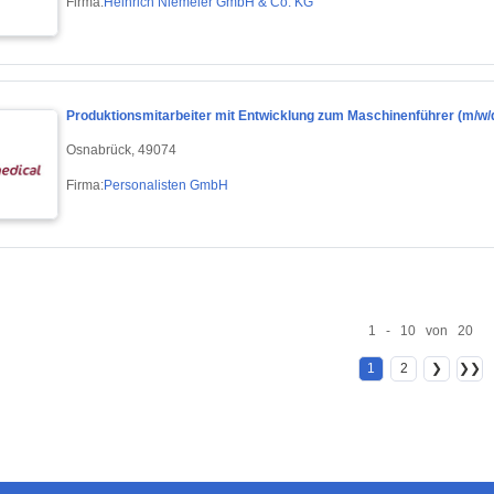
Firma:
Heinrich Niemeier GmbH & Co. KG
Produktionsmitarbeiter mit Entwicklung zum Maschinenführer (m/w/
Osnabrück, 49074
Firma:
Personalisten GmbH
1 - 10 von 20
1
2
❯
❯❯