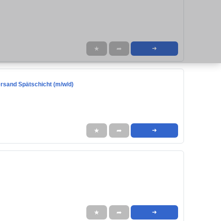
★
➦
➜
ersand Spätschicht (m/w/d)
★
➦
➜
★
➦
➜