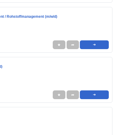
nt / Rohstoffmanagement (m/w/d)
★
➦
➜
d)
★
➦
➜