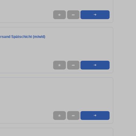
★
➦
➜
ersand Spätschicht (m/w/d)
★
➦
➜
★
➦
➜