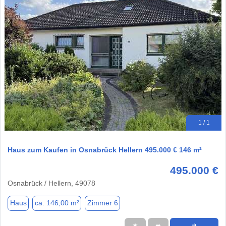
1 / 1
Haus zum Kaufen in Osnabrück Hellern 495.000 € 146 m²
495.000 €
Osnabrück / Hellern, 49078
Haus
ca. 146,00 m²
Zimmer 6
★
➦
➜