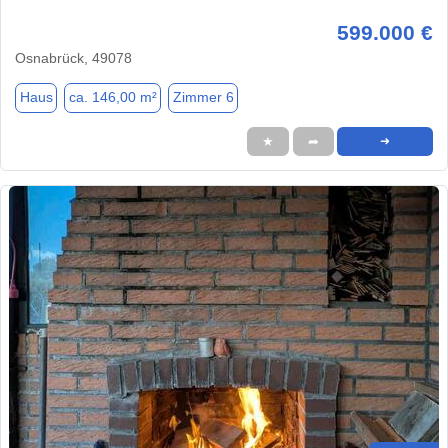
599.000 €
Osnabrück, 49078
Haus
ca. 146,00 m²
Zimmer 6
★
➦
➜