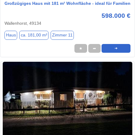
Großzügiges Haus mit 181 m² Wohnfläche - ideal für Familien
598.000 €
Wallenhorst, 49134
Haus
ca. 181,00 m²
Zimmer 11
★
➦
➜