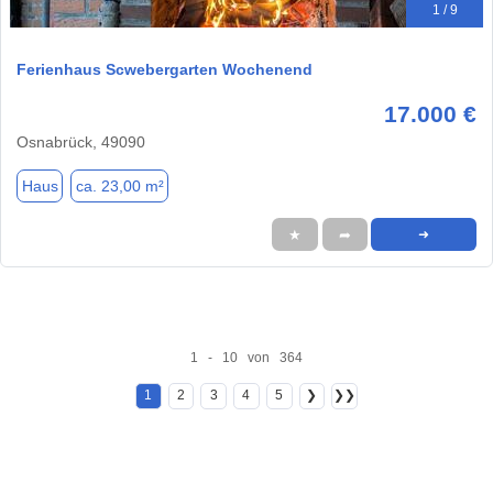
1 / 9
Ferienhaus Scwebergarten Wochenend
17.000 €
Osnabrück, 49090
Haus
ca. 23,00 m²
★
➦
➜
1 - 10 von 364
1
2
3
4
5
❯
❯❯