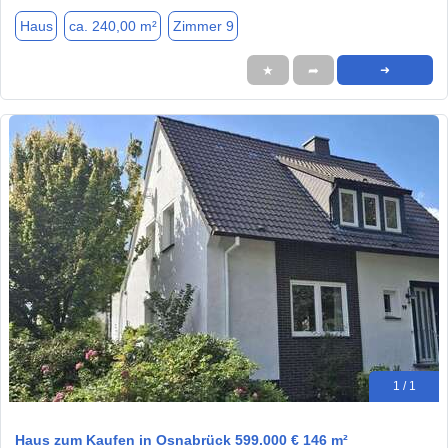
Haus
ca. 240,00 m²
Zimmer 9
★
➦
➜
1 / 1
Haus zum Kaufen in Osnabrück 599.000 € 146 m²