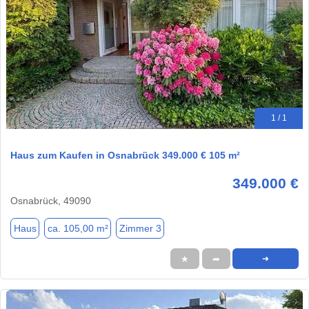
1 / 1
Haus zum Kaufen in Osnabrück 349.000 € 105 m²
349.000 €
Osnabrück, 49090
Haus
ca. 105,00 m²
Zimmer 3
★
➦
➜