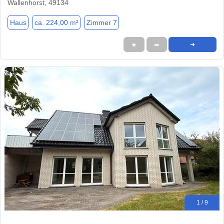
Wallenhorst, 49134
Haus
ca. 224,00 m²
Zimmer 7
★
➦
➜
1 / 9