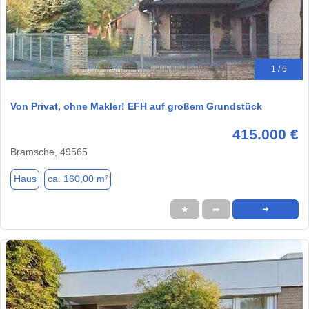
1 / 6
Von Privat, ohne Makler! EFH auf großem Grundstück
415.000 €
Bramsche, 49565
Haus
ca. 160,00 m²
★
➦
➜