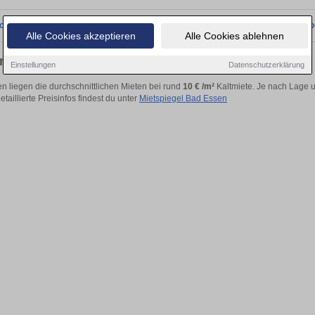
onnten wir derzeit keine passenden Objekte finden. Schauen Sie bald wieder vo
Alle Cookies akzeptieren
Alle Cookies ablehnen
g mieten in Bad Essen
Einstellungen
Datenschutzerklärung
n liegen die durchschnittlichen Mieten bei rund
10 € /m²
Kaltmiete. Je nach Lage u
etaillierte Preisinfos findest du unter
Mietspiegel Bad Essen