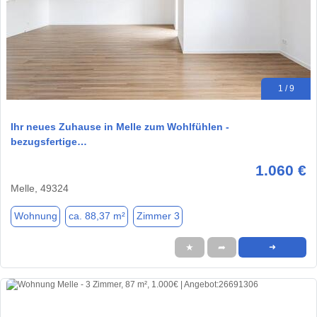
1 / 9
Ihr neues Zuhause in Melle zum Wohlfühlen -
bezugsfertige…
1.060 €
Melle, 49324
Wohnung
ca. 88,37 m²
Zimmer 3
★
➦
➜