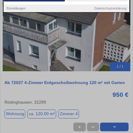
Einstellungen
Datenschutzerklärung
1 / 1
Ab 72027 4-Zimmer Erdgeschoßwohnung 120 m² mit Garten
950 €
Rödinghausen, 32289
Wohnung
ca. 120,00 m²
Zimmer 4
★
➦
➜