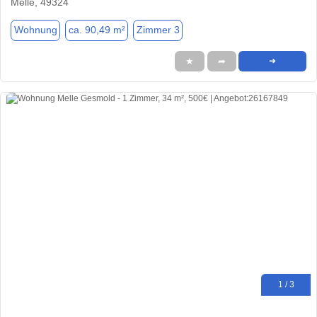
Melle, 49324
Wohnung
ca. 90,49 m²
Zimmer 3
★
➦
➜
1 / 3