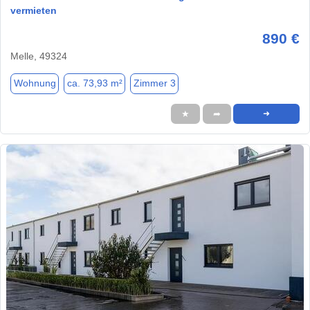
vermieten
890 €
Melle, 49324
Wohnung
ca. 73,93 m²
Zimmer 3
★
➦
➜