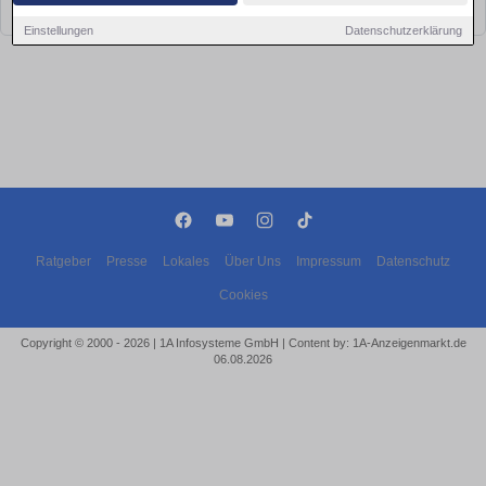
bald wieder vorbei!
Einstellungen
Datenschutzerklärung
Ratgeber
Presse
Lokales
Über Uns
Impressum
Datenschutz
Cookies
Copyright © 2000 - 2026 | 1A Infosysteme GmbH | Content by: 1A-Anzeigenmarkt.de
06.08.2026