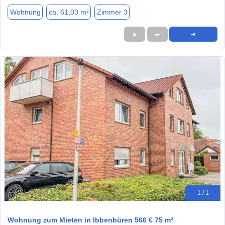
Wohnung
ca. 61,03 m²
Zimmer 3
★
➦
➜
1 / 1
Wohnung zum Mieten in Ibbenbüren 566 € 75 m²