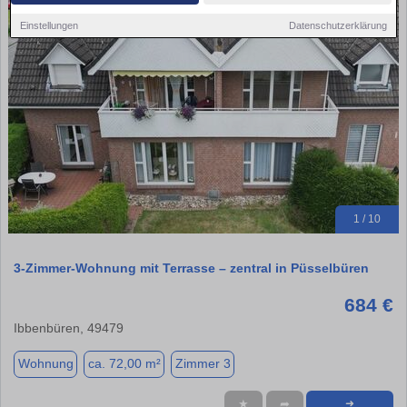
Einstellungen
Datenschutzerklärung
1 / 10
3-Zimmer-Wohnung mit Terrasse – zentral in Püsselbüren
684 €
Ibbenbüren, 49479
Wohnung
ca. 72,00 m²
Zimmer 3
★
➦
➜