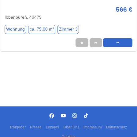
566 €
Ibbenbüren, 49479
Wohnung
ca. 75,00 m²
Zimmer 3
★
➦
➜
Ratgeber
Presse
Lokales
Über Uns
Impressum
Datenschutz
Cookies