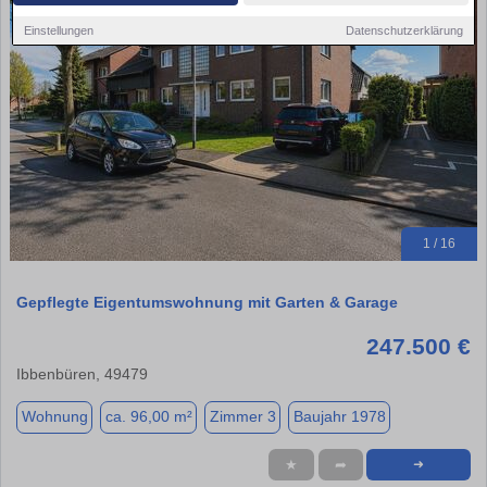
Einstellungen
Datenschutzerklärung
1 / 16
Gepflegte Eigentumswohnung mit Garten & Garage
247.500 €
Ibbenbüren, 49479
Wohnung
ca. 96,00 m²
Zimmer 3
Baujahr 1978
★
➦
➜