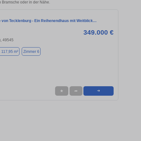
in Bramsche oder in der Nähe.
e von Tecklenburg - Ein Reihenendhaus mit Weitblick…
349.000 €
g, 49545
. 117,95 m²
Zimmer 6
★
➦
➜