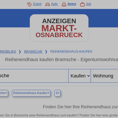
Event
Auto
Immo
Job
ANZEIGEN
MARKT-
OSNABRUECK
MMOBILIEN
❯
BRAMSCHE
❯
REIHENENDHAUS-KAUFEN
Reihenendhaus kaufen Bramsche - Eigentumswohnung 
×
×
×
che
Reihenendhaus Kaufen
4
Finden Sie hier Ihre Reihenendhaus zu
en Sie in Bramsche eine Reihenendhaus zum kaufen? Finden Sie hier eine große