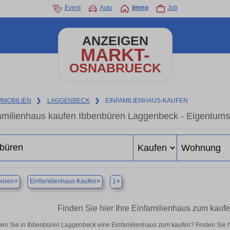
Event
Auto
Immo
Job
ANZEIGEN
MARKT-
OSNABRUECK
MMOBILIEN
❯
LAGGENBECK
❯
EINFAMILIENHAUS-KAUFEN
amilienhaus kaufen Ibbenbüren Laggenbeck - Eigentums
×
×
×
büren
Einfamilienhaus Kaufen
1
Finden Sie hier Ihre Einfamilienhaus zum kau
en Sie in Ibbenbüren Laggenbeck eine Einfamilienhaus zum kaufen? Finden Sie 